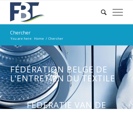
Chercher
You are here:
Home
/
Chercher
FÉDÉRATION BELGE DE
L’ENTRETIEN DU TEXTILE
FEDERATIE VAN DE
BELGISCHE
TEXTIELVERZORGING